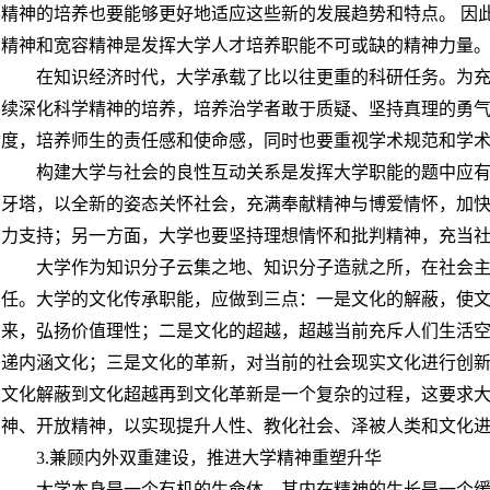
精神的培养也要能够更好地适应这些新的发展趋势和特点。 因
精神和宽容精神是发挥大学人才培养职能不可或缺的精神力量
在知识经济时代，大学承载了比以往更重的科研任务。为
续深化科学精神的培养，培养治学者敢于质疑、坚持真理的勇
度，培养师生的责任感和使命感，同时也要重视学术规范和学
构建大学与社会的良性互动关系是发挥大学职能的题中应
牙塔，以全新的姿态关怀社会，充满奉献精神与博爱情怀，加
力支持；另一方面，大学也要坚持理想情怀和批判精神，充当
大学作为知识分子云集之地、知识分子造就之所，在社会
任。大学的文化传承职能，应做到三点：一是文化的解蔽，使
来，弘扬价值理性；二是文化的超越，超越当前充斥人们生活
递内涵文化；三是文化的革新，对当前的社会现实文化进行创
文化解蔽到文化超越再到文化革新是一个复杂的过程，这要求
神、开放精神，以实现提升人性、教化社会、泽被人类和文化
3.兼顾内外双重建设，推进大学精神重塑升华
大学本身是一个有机的生命体，其内在精神的生长是一个