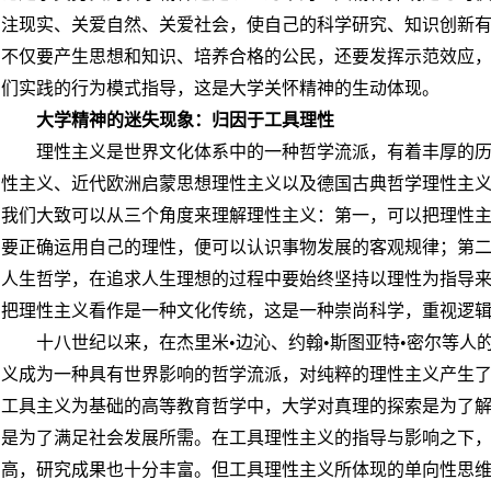
注现实、关爱自然、关爱社会，使自己的科学研究、知识创新
不仅要产生思想和知识、培养合格的公民，还要发挥示范效应
们实践的行为模式指导，这是大学关怀精神的生动体现。
大学精神的迷失现象：归因于工具理性
理性主义是世界文化体系中的一种哲学流派，有着丰厚的
性主义、近代欧洲启蒙思想理性主义以及德国古典哲学理性主
我们大致可以从三个角度来理解理性主义：第一，可以把理性
要正确运用自己的理性，便可以认识事物发展的客观规律；第
人生哲学，在追求人生理想的过程中要始终坚持以理性为指导
把理性主义看作是一种文化传统，这是一种崇尚科学，重视逻
十八世纪以来，在杰里米•边沁、约翰•斯图亚特•密尔等人
义成为一种具有世界影响的哲学流派，对纯粹的理性主义产生
工具主义为基础的高等教育哲学中，大学对真理的探索是为了
是为了满足社会发展所需。在工具理性主义的指导与影响之下
高，研究成果也十分丰富。但工具理性主义所体现的单向性思