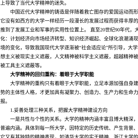
上导致了当代大学精神的迷失。
中国近代大学精神的铸造是伴随着救亡图存的爱国运动而
它没有如西方的大学一样经历一段漫长的发展过程而获得丰厚
推到了发展工业和军事的实用性位置上。 直至20世纪90年代
化：计划经济向市场经济转型、知识经济崛起、全球化浪潮涌
境的变化，导致我国现代大学逐渐被“社会适应论”所引导，大
想主义被现实主义遮蔽，人文精神被科学主义遮蔽，超越精神
被工具主义遮蔽等。
大学精神的回归重构：着眼于大学职能
大学精神的重构只有着眼于大学职能，立足本源加强自身
势的主体性人格，才更加具有凝聚力、创造力、生产力和生命力
报。
1.妥善处理三种关系，把握大学精神建设方向
一是共性与个性的关系。大学的精神内涵丰富且博大精深
普遍内涵。具体到每一所大学，因特定的历史传统、产生背景
它又有其独特的精神表现，如清华大学的实干精神、浙江大学