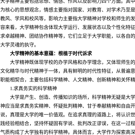
大学精神主要包括思想、情感、作风以及影响力四个方面。其
为核心的思想观念，情感主要指对国家、对教育、对学术乃至
教风、学风和校风等，影响力主要指大学精神对学校和师生的
容来看，大学精神包含体现大学运行、发展状态以及个性化特
求卓越精神、团结协作精神等，它们立足于大学职能，以各自
大学灵魂的执守。
大学精神的基本意蕴：根植于时代诉求
大学精神既体现学校的办学风格和办学理念，又体现师生
文化精华与时代精神于一体，具有鲜明的时代性特征，从普遍
职能相契合，主要包括科学精神、人文精神、创新精神和关怀
1.
求真务实的科学精神
大学是产生、创造、传播知识的场所，科学精神无疑是大
神应当是求真务实精神、怀疑批判精神、甘于奉献精神和自由
说，真理是大学的唯一价值观。在追求真理的道路上，将认识
践经验相结合，坚持怀疑固有学说、批判改正谬误，在这一过
气质构成了大学独有的科学精神。具体而言，大学作为探索高