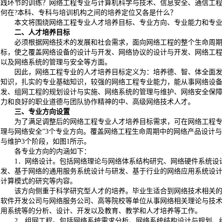
践环节的训练？网络工程专业与计算机科学与技术、信息安全、通信工
何在?本科、专科与培训机构之间的培养定位又各是什么？
本文将围绕网络工程专业人才培养目标、专业方向、专业能力和专
二、人才培养目标
必须根据网络技术的发展和社会需求，面向网络工程的整个生命周
标，使之覆盖网络设备的设计与开发、网络协议的设计与开发、网络工
以及网络系统的管理与安全等方面。
因此，网络工程专业的人才培养目标定义为：培养德、智、体全面
知识，扎实的专业基础知识，较强的网络工程专业能力，能从事网络设
发、组网工程的规划设计与实施、网络系统的管理与维护、网络安全保
力和良好的职业道德与团队协作精神的中、高级网络技术人才。
三、专业方向设置
为了满足调整后的网络工程专业人才培养目标需求，可在网络工程专
理与网络安全”3个专业方向。覆盖网络工程生命周期中的网络产品设计
与维护3个阶段，如图1所示。
各专业方向的内涵如下：
1．网络设计。包括网络理论与网络体系结构研究、网络硬件系统设
发、基于网络的通用服务系统设计与研发、基于行业的网络应用系统设
计算模式的研究等内容。
该方向侧重于科学研究型人才的培养。毕业生适合到网络技术相关
软件开发公司与网络服务公司、高等院校等单位从事网络相关理论与技
用系统等的分析、设计、开发以及教育、教学和人才培养等工作。
2．组网工程。包括网络系统需求分析、网络系统结构设计与规划、