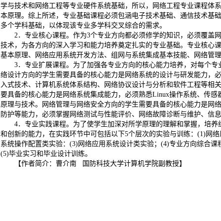
学与技术和网络工程等专业硬件系统基础，所以，网络工程专业课程体
本原理。综上所述，专业基础课程必须包涵电子技术基础、通信技术基
多个学科基础，以体现该专业多学科交叉综合的需求。
2．专业核心课程。作为3个专业方向都必须修学的知识，必须覆盖
技术，为各方向的深入学习和能力培养奠定扎实的专业基础。专业核心课
基本原理、网络应用系统开发方法、组网与系统集成基本技能、网络管
3．专业扩展课程。为了加强各专业方向的核心能力培养，对每个专
络设计方向的学生需要具备的核心能力是网络系统的设计与研发能力，
入式技术、计算机系统体系结构、网络协议设计与分析和软件工程等相
要具备的核心能力是网络系统集成能力，必须熟悉Linux操作系统、传
原理与技术。网络管理与网络安全方向的学生需要具备的核心能力是网
防护等能力，必须掌握网络测试与性能评价、网络故障诊断与维护、信
4．专业实践课程。为了使学生加深对所学原理的理解和掌握，培养
和创新的能力，在实践环节中可包括以下5个层次的实验与训练：(1)网络
系统操作配置类实验：(3)网络应用系统设计类实验；(4)专业方向综合
(5)毕业实习和毕业设计训练。
【作者简介：曹介南 国防科技大学计算机学院副教授】