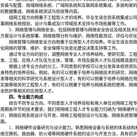
安装与配置、局域网络系统、广域网系统和互联网系统集成、多层构架
的数据集成、网络系统测试与验收等内容。
组网工程方向侧重于工程型人才的培养。毕业生适合到系统集成公
事网络系统规划、设计与集成及IT领域技术支持与市场拓展等工作。
3．网络管理与网络安全。包括网络管理与网络安全协议及相关技术
方案设计与系统部署、网络故障分析与维护、网络性能测试、评估与优
网络管理与网络安全方向侧重于应用型人才的培养。毕业生适合到
化网络的管理、维护、安全保障与信息化建设决策支持等工作。
通过专业方向的划分，调整网络专业人才培养结构，使研究型、工
发、工程、应用人才队伍为主体，管理、市场及服务人才队伍规模适度
根据上述专业方向的分工，不同类型的学校可以充分发挥本校师资
身特色的培养目标。例如，有的可以侧重于培养与网络技术的研究、网
发等相关的科学研究与系统设计型人才，有的可以侧重于培养与网络应
实施等相关的工程型人才，有的可以侧重于培养与网络系统的使用、网
全防护等相关的应用型人才。
四、专业能力构成
综合不同专业方向、不同类型人才培养目标和用人单位对网络工程
周期各环节的技术要求，我们将网络工程人才专业能力归纳为“网络硬件
计、网络应用系统设计与开发、网络工程规划设计与实施、网络系统管理
面。
1．网络硬件设备研究与设计能力。熟悉网络设备与系统的体系结构
络交换机、路由器、防火墙等网络硬件系统的设计与开发方法，具有初