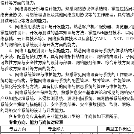
设计等方面的能力。
2．网络协议分析与设计能力。熟悉网络协议体系结构，掌握包括局域
络安全协议、网络管理协议及其他网络应用协议等的工作原理，具有初
测试与验证等方面的能力。
3．网络应用系统设计与开发能力。熟悉客户机／服务器、浏览器／服
掌握软件设计、开发与测试的基本知识与方法，掌握Web服务技术、以网
络存储、云计算技术等)、网络多媒体技术以及套接字API、．NET、J2
步的网络应用系统设计与开发方面的能力。
4．网络工程规划设计与实施能力。熟悉网络设备与系统的体系结构
的安装、配置与使用方法，具有网络拓扑结构设计、网络路由设计、子网，
可靠性方案与安全性方案的设计与部署、网络服务部署、综合布线方案
与验收方案设计等方面的能力。
5．网络系统管理与维护能力。熟悉常见网络设备与系统的工作原理
统功能与结构，掌握网络设备与系统的配置管理、故障管理、性能管理
与优化等技术与方法，具有初步的网络与信息系统的管理与维护能力。
6．网络系统安全保障能力。熟悉信息安全基本理论和常见的网络安
产品如防火墙系统、入侵检测系统、漏洞扫描系统、病毒防杀系统的安
系统安全策略与措施制订、安全系统部署、安全事故预防、监测、跟踪
的网络安全系统的设计与开发能力。
各专业方向应具有的专业能力和典型的工作岗位如下表所示。
专业方向、能力与岗位对应表
专业方向
专业能力
典型工作岗位