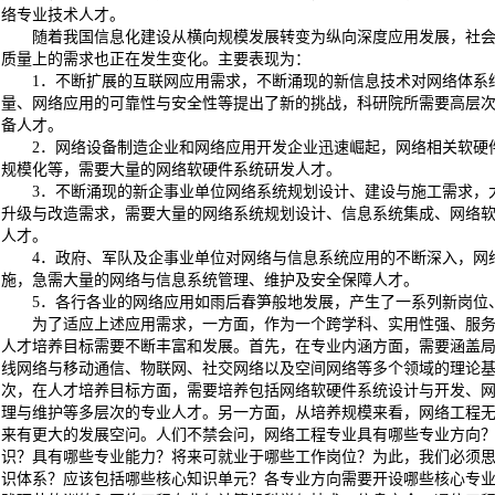
络专业技术人才。
随着我国信息化建设从横向规模发展转变为纵向深度应用发展，社
质量上的需求也正在发生变化。主要表现为：
1．不断扩展的互联网应用需求，不断涌现的新信息技术对网络体系
量、网络应用的可靠性与安全性等提出了新的挑战，科研院所需要高层
备人才。
2．网络设备制造企业和网络应用开发企业迅速崛起，网络相关软硬
规模化等，需要大量的网络软硬件系统研发人才。
3．不断涌现的新企事业单位网络系统规划设计、建设与施工需求，
升级与改造需求，需要大量的网络系统规划设计、信息系统集成、网络
人才。
4．政府、军队及企事业单位对网络与信息系统应用的不断深入，网
施，急需大量的网络与信息系统管理、维护及安全保障人才。
5．各行各业的网络应用如雨后春笋般地发展，产生了一系列新岗位
为了适应上述应用需求，一方面，作为一个跨学科、实用性强、服
人才培养目标需要不断丰富和发展。首先，在专业内涵方面，需要涵盖
线网络与移动通信、物联网、社交网络以及空间网络等多个领域的理论
次，在人才培养目标方面，需要培养包括网络软硬件系统设计与开发、
理与维护等多层次的专业人才。另一方面，从培养规模来看，网络工程
来有更大的发展空问。人们不禁会问，网络工程专业具有哪些专业方向
识？具有哪些专业能力？将来可就业于哪些工作岗位？为此，我们必须
识体系？应该包括哪些核心知识单元？各专业方向需要开设哪些核心专业