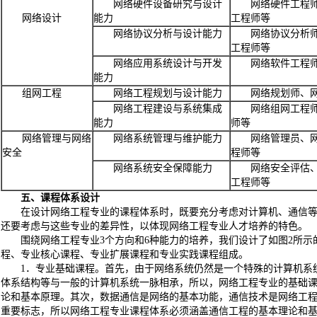
网络硬件设备研究与设计
网络硬件工程
网络设计
能力
工程师等
网络协议分析与设计能力
网络协议分析
工程师等
网络应用系统设计与开发
网络软件工程
能力
组网工程
网络工程规划与设计能力
网络规划师、
网络工程建设与系统集成
网络组网工程
能力
师等
网络管理与网络
网络系统管理与维护能力
网络管理员、
安全
程师等
网络系统安全保障能力
网络安全评估
工程师等
五、课程体系设计
在设计网络工程专业的课程体系时，既要充分考虑对计算机、通信
还要考虑与这些专业的差异性，以体现网络工程专业人才培养的特色。
围绕网络工程专业3个方向和6种能力的培养，我们设计了如图2所
程、专业核心课程、专业扩展课程和专业实践课程组成。
1．专业基础课程。首先，由于网络系统仍然是一个特殊的计算机系
体系结构等与一般的计算机系统一脉相承，所以，网络工程专业的基础
论和基本原理。其次，数据通信是网络的基本功能，通信技术是网络工
重要标志，所以网络工程专业课程体系必须涵盖通信工程的基本理论和