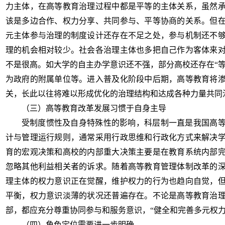
力主体，在高等教育治理过程中都是平等的主体关系，虽然
该是多边合作、权力分享、共同参与、平等协商的关系。但
元主体参与治理的制度设计还存在不足之处，参与机制还不
理的机会相对较少。社会各治理主体也多把自己作为客体来
不是很高。如大学的自主办学意识还不强，部分高校还存在
“
为政府的附属单位等。进入普及化阶段中后期，高等教育将
关，长此以往将难以形成优化的治理结构和达成各种力量共同
（三）高等教育改革发展习惯于自身主导
受制度惯性及自身特殊性的影响，科层制一直是我国高
计与管理运行规则，通常采用行政思维和行政化方式来解决
育的宏观决策和高校的内部重大决策主要是在教育系统内部
忽略其他利益相关者的诉求。随着高等教育管理体制改革的
理主体的权力意识正在觉醒，维护权力的行为也趋向自觉，
平衡，权力意识淡薄的状况还普遍存在。不论是高等教育治
部，都应充分尊重协同参与和服务意识，
“健全和完善多元权
（四）角色定位需要进一步明确