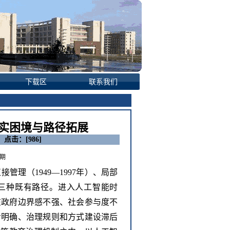
下载区
联系我们
实困境与路径拓展
o 点击：[
986
]
2期
直接管理（
1949—1997年）、局部
今）三种既有路径。进入人工智能时
在政府边界感不强、社会参与度不
步明确、治理规则和方式建设滞后