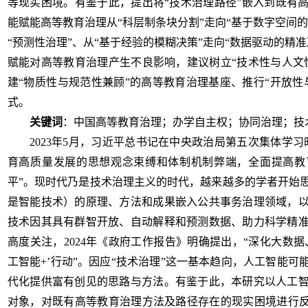
等现实困境。有鉴于此，提出将“技术治理路径”嵌入到既有
能赋能高等教育治理从“科层制条块分割”走向“基于数字空间的
“预测性治理”、从“基于经验的模糊决策”走向“数据驱动的精
赋能对高等教育治理产生不良影响，建议树立“技术性与人文
建“物质性与规范性兼顾”的高等教育治理基座、推行“开放性
式。
关键词
：中国高等教育治理；办学自主权；协同治理；技
2023年5月，习近平总书记在中央政治局第五次集体学
育高质量发展的思想观念束缚和体制机制弊端，全面提高教
平”。现时代乃是技术治理主义的时代，越来越多的学者开始
是智能技术）的原理、方法和成果嵌入公共事务治理领域，
技术因其具有群智开放、自动解释和预测数据、助力科学精
高度关注，2024年《政府工作报告》明确提出，“深化大数
工智能+’行动”。因应“技术治理”这一基本趋向，人工智能
代化提供富有创见的思路与方法。有鉴于此，本研究以人工
对象，对既有高等教育治理方法及路径存在的现实困境进行反