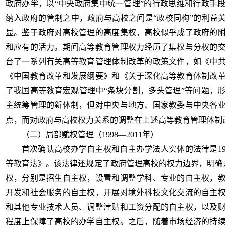
政府办学，以“中央政府集中统一管理”的行政思维和行政手
纳入政府的管制之中，政府与高校之间是“政校同构”的利益关
显。鉴于政府对高校管理的高度集权，高校似乎成了政府的
和应有的活力。期间高等教育管理权力经历了集权与分权的交
台了一系列有关高等教育管理体制改革的政策文件，如《中
《中国教育改革和发展纲要》和《关于深化高等教育体制改
了我国高等教育宏观管理中“条块分割，多头管理”等问题，
主统筹管理的新体制，但对中央与地方、国家教委与中央各
点，而对政府与高校权力关系的调整在上述高等教育管理体制
（二）局部赋权管理（
1998—2011年）
首次确认高校办学自主权和自主办学法人实体的法律是
等教育法》。该法律还规定了政府管理高校的权力边界，明确
权，分别是招生自主权，设置和调整学科、专业的自主权，
开发和社会服务的自主权，开展对境外科技文化交流的自主
和其他专业技术人员、调整津贴和工资分配的自主权，以及
程度上保障了高校的办学自主权。之后，随着市场经济的持